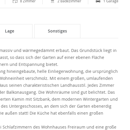
8 Zimmer
2 Badezimmer
1 Garage
Lage
Sonstiges
, massiv und wärmegedämmt erbaut. Das Grundstück liegt in
sst, so dass sich der Garten auf einer ebenen Fläche
tnern und Entspannung bietet.
ng hineingebaute, helle Einliegerwohnung, die ursprünglich
 Wohneinheit verschmolz. Mit einem großen, umlaufenden
aus seinen charakteristischen Landhausstil. Jedes Zimmer
der Balkonausgang. Die Wohnräume sind gut belichtet. Das
erten Kamin mit Sitzbank, dem modernen Wintergarten und
des Untergeschosses, an dem sich der Garten ebenerdig
ie außen statt! Die Küche hat ebenfalls einen großen
rei Schlafzimmern des Wohnhauses Freiraum und eine große