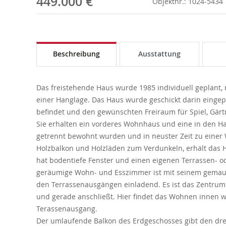
449.000 €
Objektnr.: 1024-5434
Beschreibung
Ausstattung
Das freistehende Haus wurde 1985 individuell geplant
einer Hanglage. Das Haus wurde geschickt darin eingepa
befindet und den gewünschten Freiraum für Spiel, Gär
Sie erhalten ein vorderes Wohnhaus und eine in den Ha
getrennt bewohnt wurden und in neuster Zeit zu einer
Holzbalkon und Holzläden zum Verdunkeln, erhält das H
hat bodentiefe Fenster und einen eigenen Terrassen- o
geräumige Wohn- und Esszimmer ist mit seinem gemau
den Terrassenausgängen einladend. Es ist das Zentrum 
und gerade anschließt. Hier findet das Wohnen innen w
Terassenausgang.
Der umlaufende Balkon des Erdgeschosses gibt den d